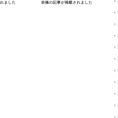
れました
岩橋の記事が掲載されました
Linkx L
に代表 岩
ビュー記事