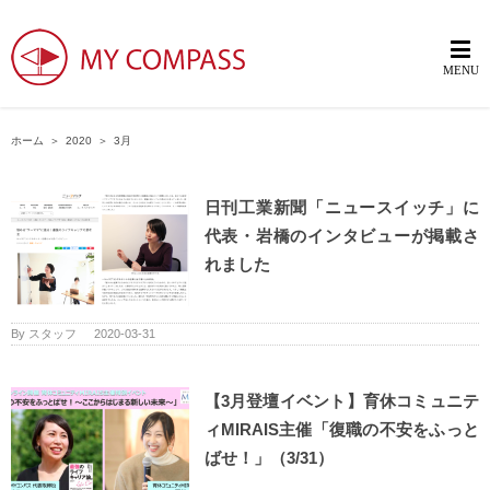
ホーム
＞
2020
＞
3月
日刊工業新聞「ニュースイッチ」に
代表・岩橋のインタビューが掲載さ
れました
By
スタッフ
|
2020-03-31
【3月登壇イベント】育休コミュニテ
ィMIRAIS主催「復職の不安をふっと
ばせ！」（3/31）