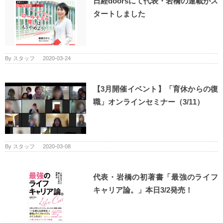
日経doorsにて代表・岩橋の連載がス
タートしました
By
スタッフ
|
2020-03-24
【3月開催イベント】「育休からの復
職」オンラインセミナー（3/11）
By
スタッフ
|
2020-03-08
代表・岩橋の初著書「最強のライフ
キャリア論。」本日3/2発売！