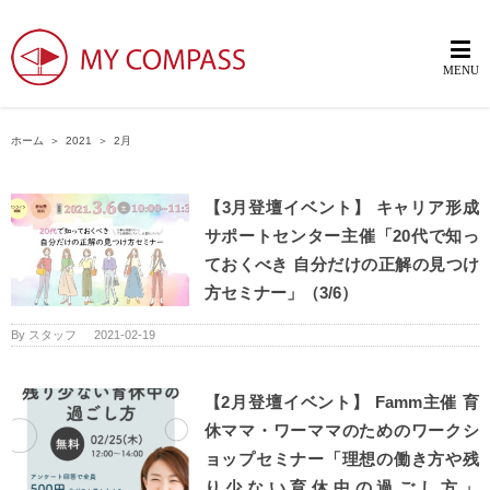
ホーム
＞
2021
＞
2月
【3月登壇イベント】 キャリア形成
サポートセンター主催「20代で知っ
ておくべき 自分だけの正解の見つけ
方セミナー」（3/6）
By
スタッフ
|
2021-02-19
【2月登壇イベント】 Famm主催 育
休ママ・ワーママのためのワークシ
ョップセミナー「理想の働き方や残
り少ない育休中の過ごし方」