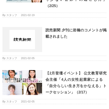
（2/25）
By
スタッフ
|
2021-02-19
読売新聞 夕刊に岩橋のコメントが掲
載されました
By
スタッフ
|
2021-02-05
【2月登壇イベント】 公文教育研究
会主催「4人の女性起業家による
「自分らしい生き方をかなえる」ト
ークセッション」（2/17）
By
スタッフ
|
2021-02-05