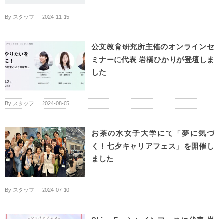
By
スタッフ
|
2024-11-15
公文教育研究所主催のオンラインセ
ミナーに代表 岩橋ひかりが登壇しま
した
By
スタッフ
|
2024-08-05
お茶の水女子大学にて「夢に気づ
く！七夕キャリアフェス」を開催し
ました
By
スタッフ
|
2024-07-10