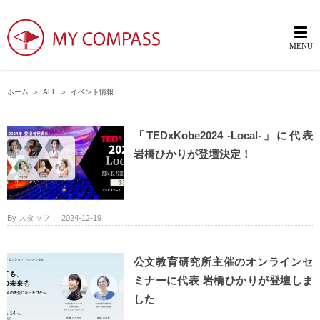
ホーム
＞
ALL
＞
イベント情報
「TEDxKobe2024 -Local-」に代表
岩橋ひかりが登壇決定！
By
スタッフ
|
2024-12-19
公文教育研究所主催のオンラインセ
ミナーに代表 岩橋ひかりが登壇しま
した