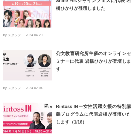
Shine Fesシャインフェスに代表 岩
橋ひかりが登壇しました
By
スタッフ
|
2024-04-20
公文教育研究所主催のオンラインセ
ミナーに代表 岩橋ひかりが登壇しま
す
By
スタッフ
|
2024-02-04
Rintoss INー女性活躍支援の特別講
義プログラムに代表岩橋が登壇いた
します（1/16）