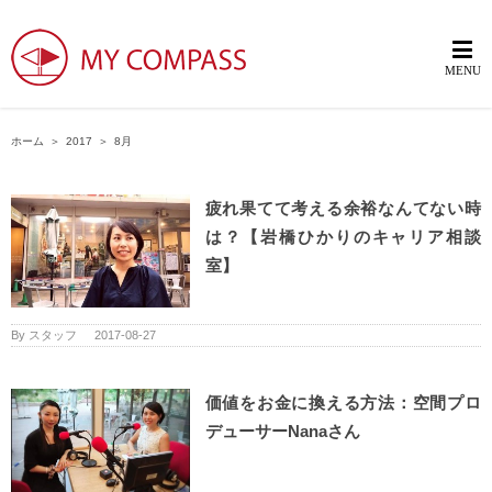
ホーム
＞
2017
＞
8月
疲れ果てて考える余裕なんてない時
は？【岩橋ひかりのキャリア相談
室】
By
スタッフ
|
2017-08-27
価値をお金に換える方法：空間プロ
デューサーNanaさん