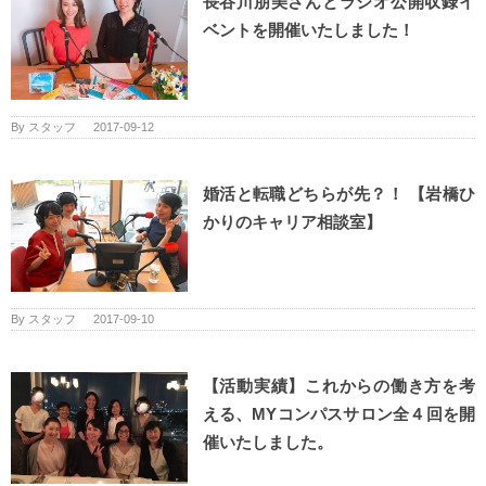
長谷川朋美さんとラジオ公開収録イ
ベントを開催いたしました！
By
スタッフ
|
2017-09-12
婚活と転職どちらが先？！ 【岩橋ひ
かりのキャリア相談室】
By
スタッフ
|
2017-09-10
【活動実績】これからの働き方を考
える、MYコンパスサロン全４回を開
催いたしました。