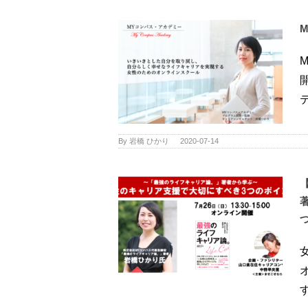
テ 
By
岩橋 ひかり
|
2020-07-14
す