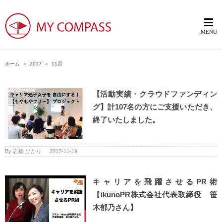
ホーム
＞
2017
＞
11月
【活動実績・クラウドファンディン
グ】計107名の方にご支援いただき、
終了いたしました。
By
岩橋 ひかり
|
2017-11-19
キャリアを飛躍させるPR術
【ikunoPR株式会社代表取締役 笹
木郁乃さん】