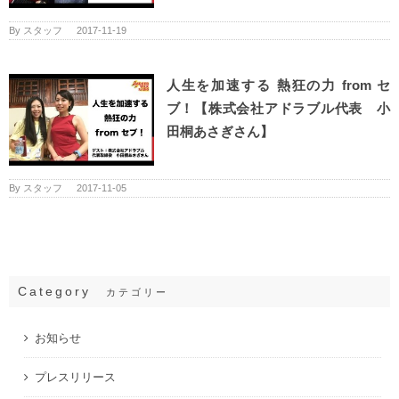
By
スタッフ
|
2017-11-19
人生を加速する 熱狂の力 from セ
ブ！【株式会社アドラブル代表 小
田桐あさぎさん】
By
スタッフ
|
2017-11-05
Category
カテゴリー
お知らせ
プレスリリース