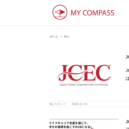
ホーム
＞
ALL
J
は
By
スタッフ
|
2025-11-11
J