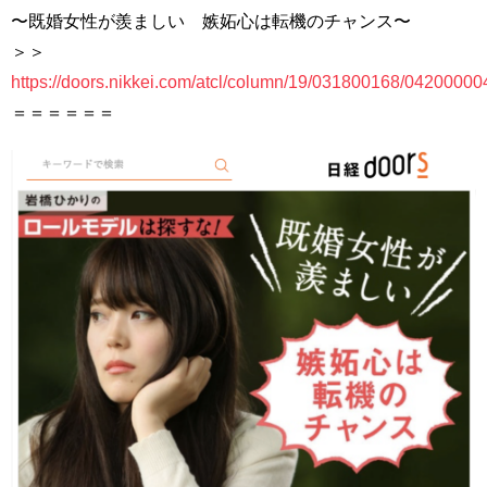
〜既婚女性が羨ましい 嫉妬心は転機のチャンス〜
＞＞
https://doors.nikkei.com/atcl/column/19/031800168/04200000
＝＝＝＝＝＝