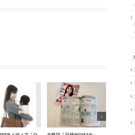
WEBメディア「ウ
女性誌「日経WOMAN」
SOMPO