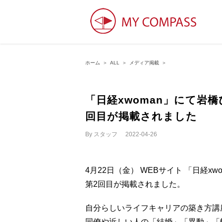
ホーム
＞
ALL
＞
メディア掲載
＞
「日経xwoman」にて岩
回目が掲載されました
By
スタッフ
|
2022-04-26
4月22日（金） WEBサイト 「日経x
第2回目が掲載されました。
自分らしいライフキャリアの築き方講
同僚や近しい人の「結婚」「異動」「