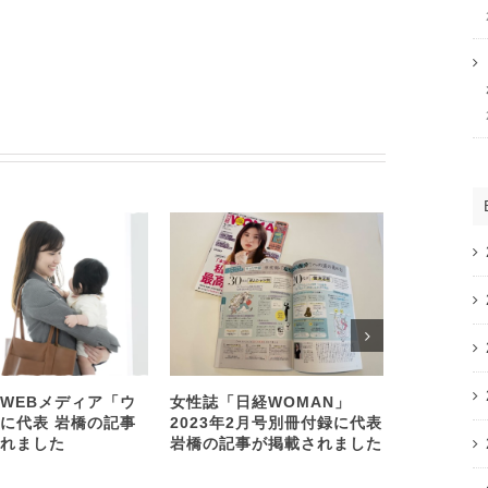
WEBメディア「ウ
女性誌「日経WOMAN」
SOMPO
に代表 岩橋の記事
2023年2月号別冊付録に代表
展開するヘ
れました
岩橋の記事が掲載されました
Linkx L
に代表 岩
ビュー記事