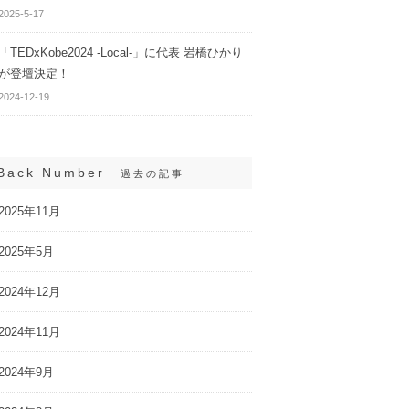
2025-5-17
「TEDxKobe2024 -Local-」に代表 岩橋ひかり
が登壇決定！
2024-12-19
Back Number
過去の記事
2025年11月
2025年5月
2024年12月
2024年11月
ひまわり生命保険が
WEBサイト「CHANTO
ルスケアサービス
WEB」にて代表 岩橋ひかり
ife isのWEBサイト
のインタビュー記事が公開さ
2024年9月
橋ひかりのインタ
れました
が公開されました