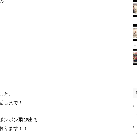
の
こと、
話しまで！
ポンポン飛び出る
おります！！