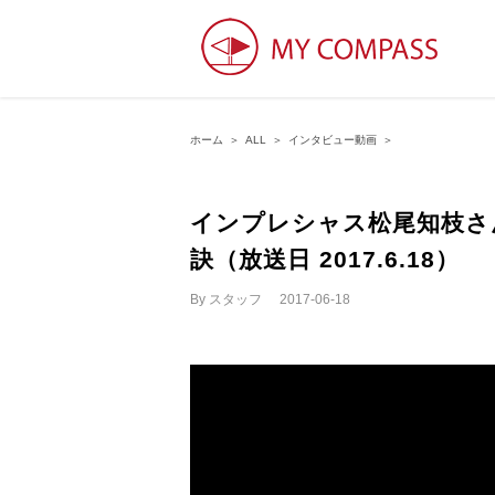
ホーム
＞
ALL
＞
インタビュー動画
＞
インプレシャス松尾知枝さ
訣（放送日 2017.6.18）
By
スタッフ
|
2017-06-18