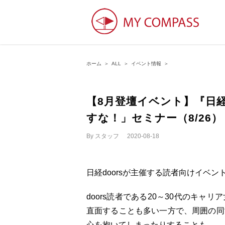
ホーム
＞
ALL
＞
イベント情報
＞
【8月登壇イベント】『日経
すな！」セミナー（8/26）
By
スタッフ
|
2020-08-18
日経doorsが主催する読者向けイベ
doors読者である20～30代のキ
直面することも多い一方で、周囲の同
心を抱いてしまったりすることも。