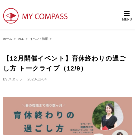
ホーム
＞
ALL
＞
イベント情報
＞
【12月開催イベント】育休終わりの過ご
し方 トークライブ（12/9）
By
スタッフ
|
2020-12-04