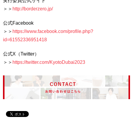
実行委員公式サイト
＞＞
http://borderzero.jp/
公式Facebook
＞＞
https://www.facebook.com/profile.php?
id=61552336951418
公式X（Twitter）
＞＞
https://twitter.com/KyotoDubai2023