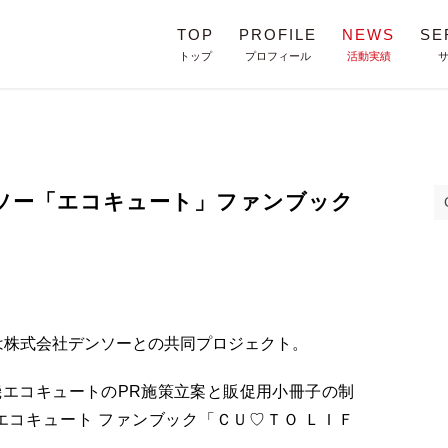
TOP
PROFILE
NEWS
SE
トップ
プロフィール
活動実績
ソー「エコキュート」ファンブック
は株式会社デンソーとの共同プロジェクト。
エコキュートのPR施策立案と販促用小冊子の制
コキュート ファンブック「ＣＵ♡ＴＯ ＬＩＦ