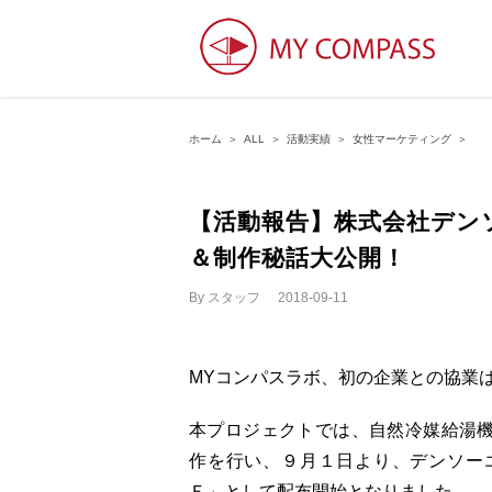
ホーム
＞
ALL
＞
活動実績
＞
女性マーケティング
＞
【活動報告】株式会社デン
＆制作秘話大公開！
By
スタッフ
|
2018-09-11
MYコンパスラボ、初の企業との協業
本プロジェクトでは、⾃然冷媒給湯機
作を行い、９月１日より、デンソーエ
Ｅ」として配布開始となりました。