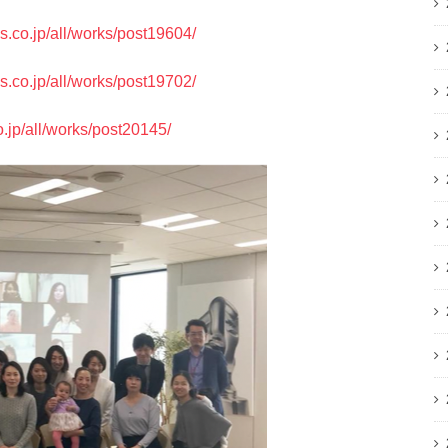
s.co.jp/all/works/post19604/
s.co.jp/all/works/post19702/
.jp/all/works/post20145/