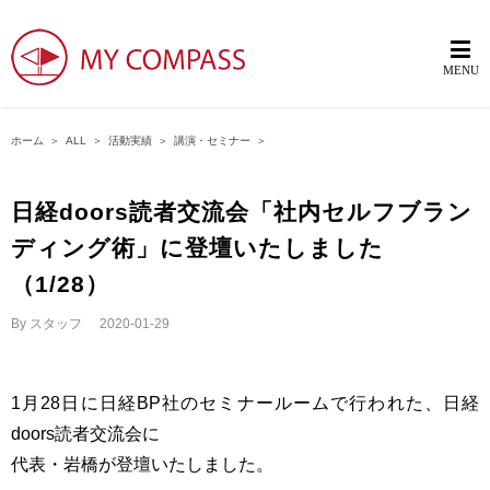
ホーム
＞
ALL
＞
活動実績
＞
講演・セミナー
＞
日経doors読者交流会「社内セルフブラン
ディング術」に登壇いたしました
（1/28）
By
スタッフ
|
2020-01-29
1月28日に日経BP社のセミナールームで行われた、日経
doors読者交流会に
代表・岩橋が登壇いたしました。