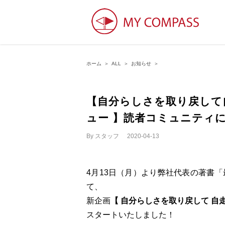
ホーム
＞
ALL
＞
お知らせ
＞
【自分らしさを取り戻して
ュー 】読者コミュニティ
By
スタッフ
|
2020-04-13
4月13日（月）より弊社代表の著書
て、
新企画
【 自分らしさを取り戻して 自
スタートいたしました！