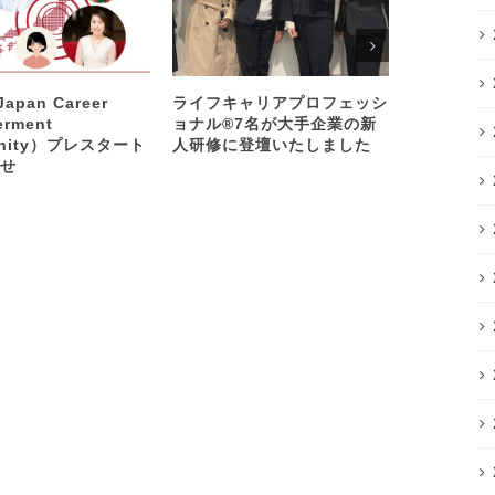
apan Career
ライフキャリアプロフェッシ
代表 岩橋
rment
ョナル®︎7名が大手企業の新
参画する「K
nity）プレスタート
人研修に登壇いたしました
IN DUB
せ
認 日本初
EXPO、
1月22日