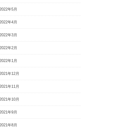
2022年5月
2022年4月
が実行委員として
代表 岩橋が実行委員として
YOTO,JAPAN
参画する「KYOTO,JAPAN
2022年3月
AI」（ドバイ政府公
IN DUBAI」（ドバイ政府公
のトレード
認 日本初のトレード
2022年2月
京都府共同主催）、
EXPO、京都府共同主催）、
よりドバイにて開催
に関する記者会見を開催いた
しました
2022年1月
2021年12月
2021年11月
2021年10月
2021年9月
2021年8月