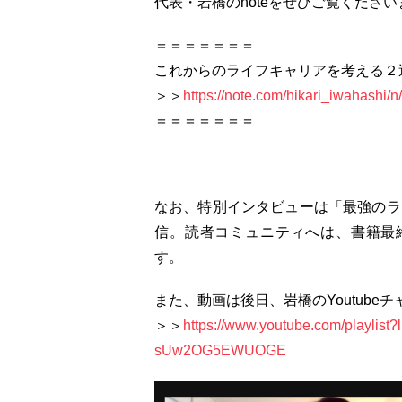
代表・岩橋のnoteをぜひご覧ください
＝＝＝＝＝＝＝
これからのライフキャリアを考える２
＞＞
https://note.com/hikari_iwahashi/
＝＝＝＝＝＝＝
なお、特別インタビューは「最強のラ
信。読者コミュニティへは、書籍最
す。
また、動画は後日、岩橋のYoutube
＞＞
https://www.youtube.com/playli
sUw2OG5EWUOGE