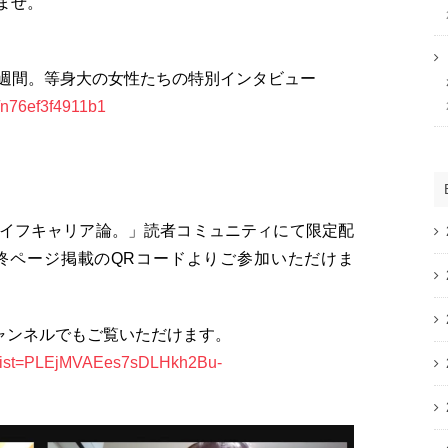
ませ。
週間。等身大の女性たちの特別インタビュー
n/n76ef3f4911b1
イフキャリア論。」読者コミュニティにて限定配
終ページ掲載のQRコードよりご参加いただけま
チャンネルでもご覧いただけます。
st?list=PLEjMVAEes7sDLHkh2Bu-