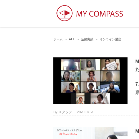
ホーム
＞
ALL
＞
活動実績
＞
オンライン講座
By
スタッフ
|
2020-07-20