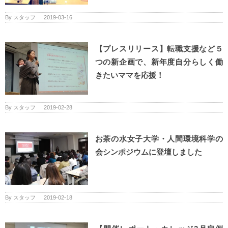
By
スタッフ
|
2019-03-16
【プレスリリース】転職支援など５
つの新企画で、新年度自分らしく働
きたいママを応援！
By
スタッフ
|
2019-02-28
お茶の水女子大学・人間環境科学の
会シンポジウムに登壇しました
By
スタッフ
|
2019-02-18