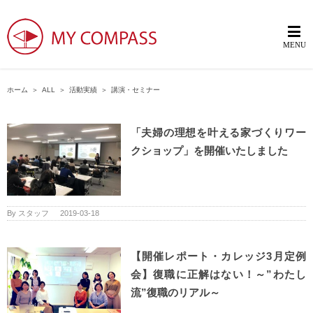
ホーム
＞
ALL
＞
活動実績
＞
講演・セミナー
「夫婦の理想を叶える家づくりワー
クショップ」を開催いたしました
By
スタッフ
|
2019-03-18
【開催レポート・カレッジ3月定例
会】復職に正解はない！～”わたし
流”復職のリアル～